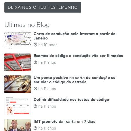
DEIXA-NOS O TEU TESTEMUNHO
Últimas no Blog
Carta de condução pela Internet a partir de
Janeiro
há 10 anos
Exames de código e condução vão ser filmados
há 11 anos
Um ponto positivo na carta de condução se
estudar o código da estrada
há 11 anos
Definir dificuldade nos testes de código
há 11 anos
IMT promete dar carta em 7 dias
há 11 anos