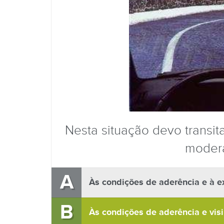
Nesta situação devo transi
modera
A
Às condições de aderência e à ex
B
Às condições de aderência e visi