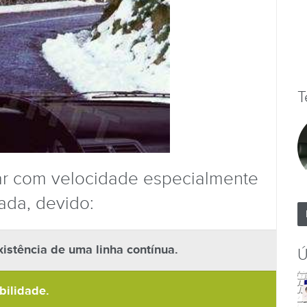
T
Mario Fi
Muito bom e
obrigado
21 de Outubro 
tar com velocidade especialmente
da, devido:
istência de uma linha contínua.
Ú
bilidade.