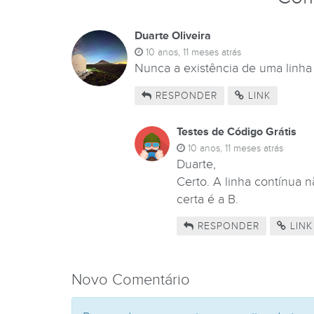
Duarte Oliveira
10 anos, 11 meses atrás
Nunca a existência de uma linha 
RESPONDER
LINK
Testes de Código Grátis
10 anos, 11 meses atrás
Duarte,
Certo. A linha contínua 
certa é a B.
RESPONDER
LINK
Novo Comentário