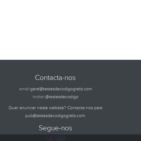
Contacta-nos
email:
geral@testesdecodigogratis.com
twitter:
@testesdecodigo
Quer anunciar neste website? Contacte-nos para
pub@testesdecodigogratis.com
.
Segue-nos