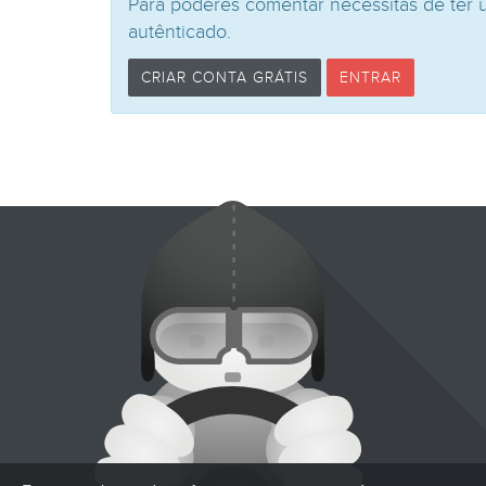
Para poderes comentar necessitas de ter 
autênticado.
CRIAR CONTA GRÁTIS
ENTRAR