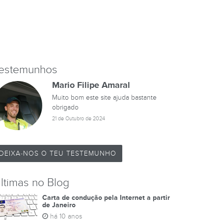
estemunhos
lipe Amaral
Pedro Leandro
ste site ajuda bastante
este site é 100% fiavel?
21 de Março de 2026
de 2024
DEIXA-NOS O TEU TESTEMUNHO
ltimas no Blog
Carta de condução pela Internet a partir
de Janeiro
há 10 anos