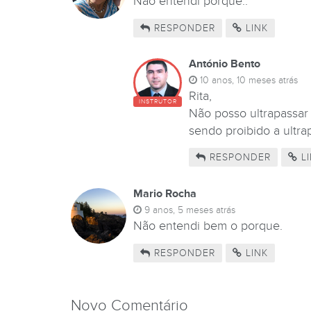
Não entendi porque..
RESPONDER
LINK
António Bento
10 anos, 10 meses atrás
Rita,
INSTRUTOR
Não posso ultrapassar
sendo proibido a ultr
RESPONDER
LI
Mario Rocha
9 anos, 5 meses atrás
Não entendi bem o porque.
RESPONDER
LINK
Novo Comentário