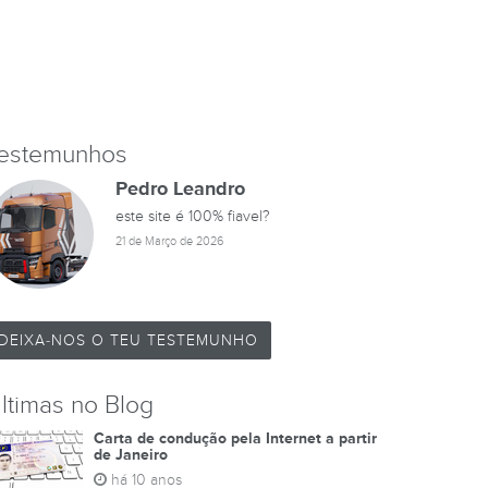
estemunhos
Pedro Leandro
este site é 100% fiavel?
21 de Março de 2026
DEIXA-NOS O TEU TESTEMUNHO
ltimas no Blog
Carta de condução pela Internet a partir
de Janeiro
há 10 anos