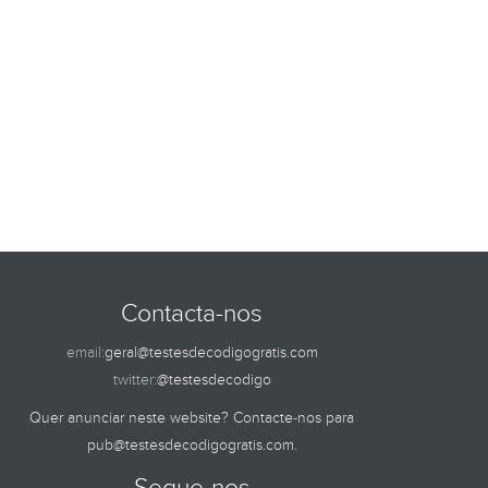
Contacta-nos
email:
geral@testesdecodigogratis.com
twitter:
@testesdecodigo
Quer anunciar neste website? Contacte-nos para
pub@testesdecodigogratis.com
.