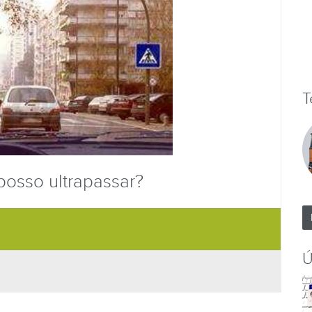
T
 posso ultrapassar?
Ú