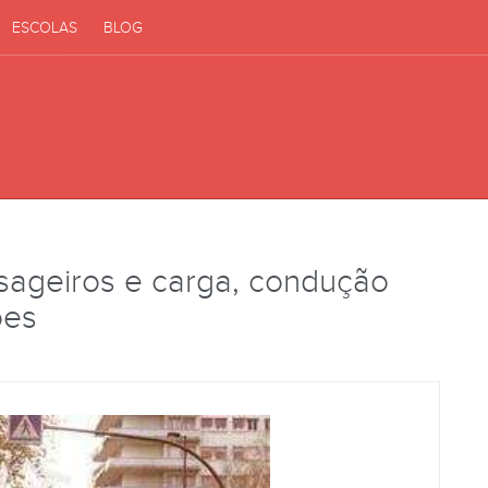
ESCOLAS
BLOG
sageiros e carga, condução
ões