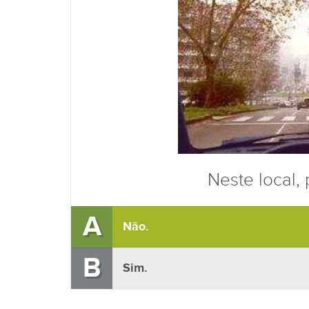
Neste local,
A
Não.
B
Sim.