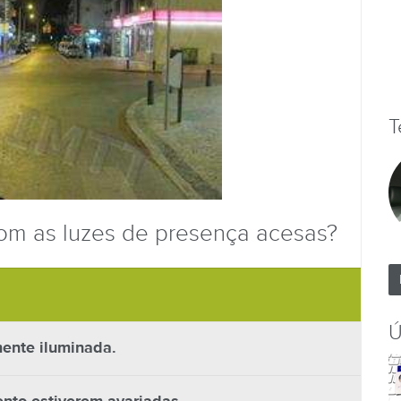
T
com as luzes de presença acesas?
Ú
mente iluminada.