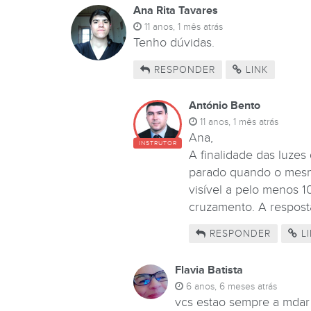
Ana Rita Tavares
11 anos, 1 mês atrás
Tenho dúvidas.
RESPONDER
LINK
António Bento
11 anos, 1 mês atrás
Ana,
INSTRUTOR
A finalidade das luzes
parado quando o mesmo
visível a pelo menos 1
cruzamento. A resposta
RESPONDER
LI
Flavia Batista
6 anos, 6 meses atrás
vcs estao sempre a mdar