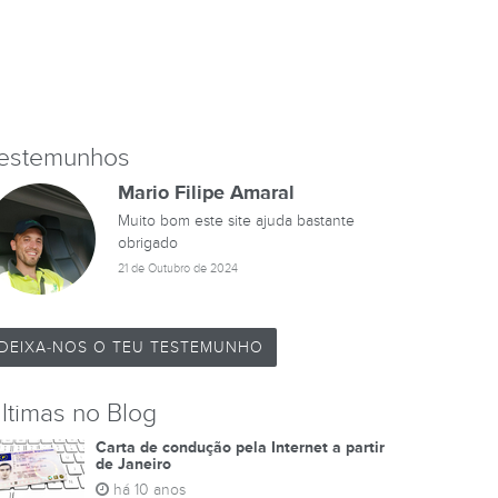
estemunhos
Mario Filipe Amaral
Muito bom este site ajuda bastante
obrigado
21 de Outubro de 2024
DEIXA-NOS O TEU TESTEMUNHO
ltimas no Blog
Carta de condução pela Internet a partir
de Janeiro
há 10 anos