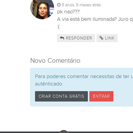
8 anos, 9 meses atrás
pk nao???
A via está bem iluminada? Juro 
:(
RESPONDER
LINK
Novo Comentário
Para poderes comentar necessitas de ter 
autênticado.
CRIAR CONTA GRÁTIS
ENTRAR