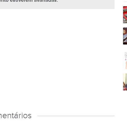
nto estiverem avariadas.
entários