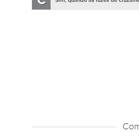
C
Sim, quando as luzes de cruzame
Com