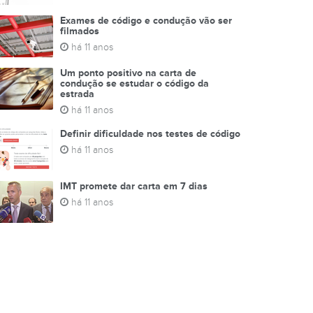
Exames de código e condução vão ser
filmados
há 11 anos
Um ponto positivo na carta de
condução se estudar o código da
estrada
há 11 anos
Definir dificuldade nos testes de código
há 11 anos
IMT promete dar carta em 7 dias
há 11 anos