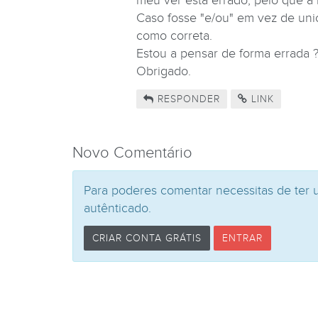
meu ver está errado, pelo que a 
Caso fosse "e/ou" em vez de unic
como correta.
Estou a pensar de forma errada 
Obrigado.
RESPONDER
LINK
Novo Comentário
Para poderes comentar necessitas de ter 
autênticado.
CRIAR CONTA GRÁTIS
ENTRAR