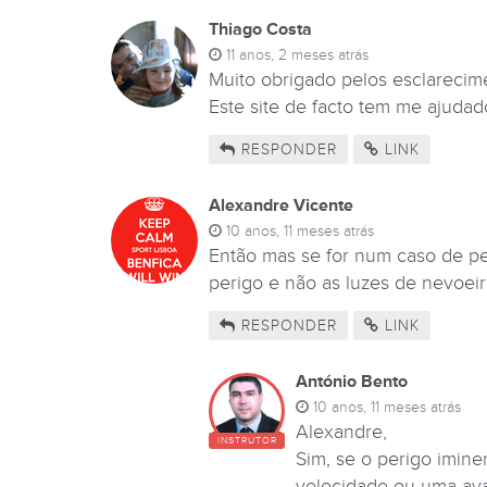
Thiago Costa
11 anos, 2 meses atrás
Muito obrigado pelos esclarecim
Este site de facto tem me ajudad
RESPONDER
LINK
Alexandre Vicente
10 anos, 11 meses atrás
Então mas se for num caso de pe
perigo e não as luzes de nevoeir
RESPONDER
LINK
António Bento
10 anos, 11 meses atrás
Alexandre,
INSTRUTOR
Sim, se o perigo imin
velocidade ou uma ava