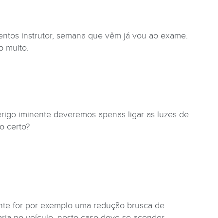
entos instrutor, semana que vêm já vou ao exame.
o muito.
rigo iminente deveremos apenas ligar as luzes de
o certo?
ente for por exemplo uma redução brusca de
ria no veículo, neste caso deve-se acender