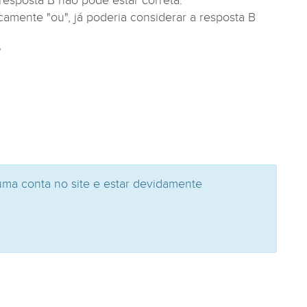
resposta B não pode estar correta.
amente "ou", já poderia considerar a resposta B
?
uma conta no site e estar devidamente