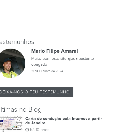
estemunhos
Mario Filipe Amaral
Muito bom este site ajuda bastante
obrigado
21 de Outubro de 2024
DEIXA-NOS O TEU TESTEMUNHO
ltimas no Blog
Carta de condução pela Internet a partir
de Janeiro
há 10 anos