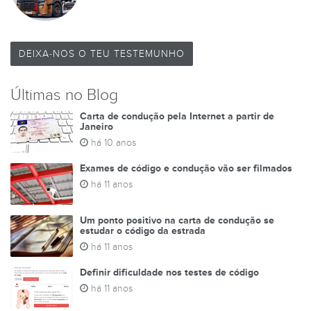
DEIXA-NOS O TEU TESTEMUNHO
Últimas no Blog
Carta de condução pela Internet a partir de
Janeiro
há 10 anos
Exames de código e condução vão ser filmados
há 11 anos
Um ponto positivo na carta de condução se
estudar o código da estrada
há 11 anos
Definir dificuldade nos testes de código
há 11 anos