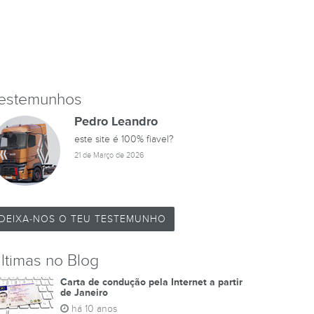
estemunhos
Pedro Leandro
este site é 100% fiavel?
21 de Março de 2026
DEIXA-NOS O TEU TESTEMUNHO
ltimas no Blog
Carta de condução pela Internet a partir
de Janeiro
há 10 anos