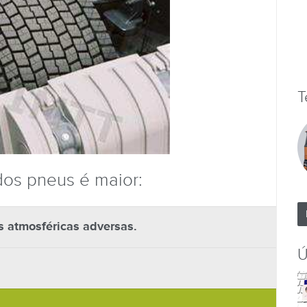
T
os pneus é maior:
s atmosféricas adversas.
Ú