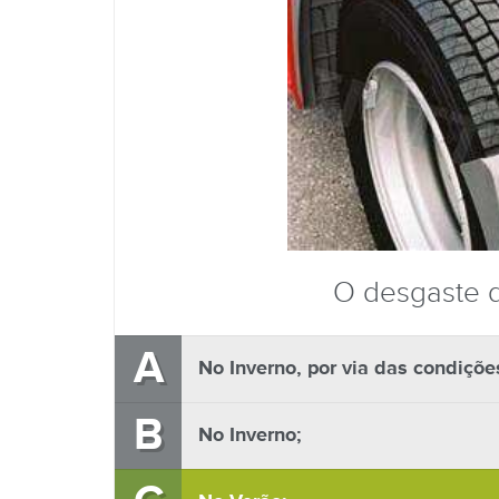
O desgaste d
A
No Inverno, por via das condiçõe
B
No Inverno;