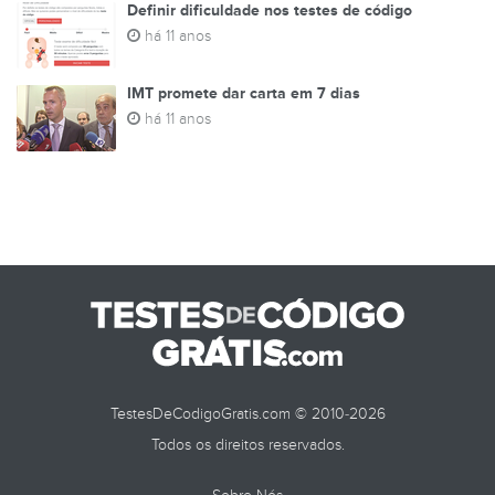
Definir dificuldade nos testes de código
há 11 anos
IMT promete dar carta em 7 dias
há 11 anos
TestesDeCodigoGratis.com © 2010-2026
Todos os direitos reservados.