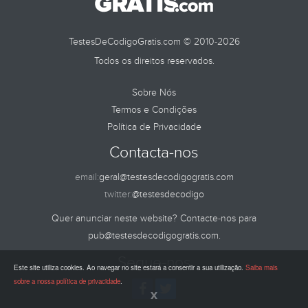
TestesDeCodigoGratis.com © 2010-2026
Todos os direitos reservados.
Sobre Nós
Termos e Condições
Política de Privacidade
Contacta-nos
email:
geral@testesdecodigogratis.com
twitter:
@testesdecodigo
Quer anunciar neste website? Contacte-nos para
pub@testesdecodigogratis.com
.
Segue-nos
Este site utiliza cookies. Ao navegar no site estará a consentir a sua utilização.
Saiba mais
sobre a nossa política de privacidade
.
x