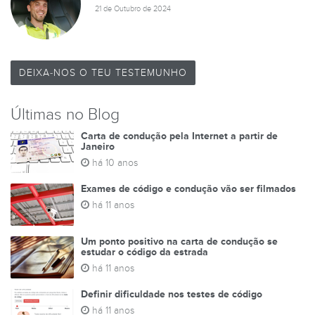
21 de Outubro de 2024
DEIXA-NOS O TEU TESTEMUNHO
Últimas no Blog
Carta de condução pela Internet a partir de
Janeiro
há 10 anos
Exames de código e condução vão ser filmados
há 11 anos
Um ponto positivo na carta de condução se
estudar o código da estrada
há 11 anos
Definir dificuldade nos testes de código
há 11 anos