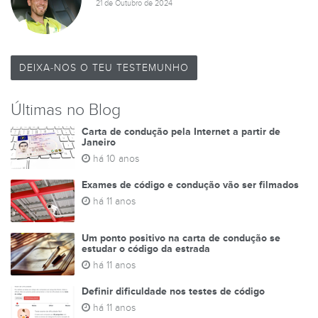
21 de Outubro de 2024
DEIXA-NOS O TEU TESTEMUNHO
Últimas no Blog
Carta de condução pela Internet a partir de
Janeiro
há 10 anos
Exames de código e condução vão ser filmados
há 11 anos
Um ponto positivo na carta de condução se
estudar o código da estrada
há 11 anos
Definir dificuldade nos testes de código
há 11 anos