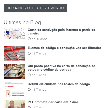
DEIXA-NOS O TEU TESTEMUNHO
Últimas no Blog
Carta de condução pela Internet a partir de
Janeiro
há 10 anos
Exames de código e condução vão ser filmados
há 11 anos
Um ponto positivo na carta de condução se
estudar o código da estrada
há 11 anos
Definir dificuldade nos testes de código
há 11 anos
IMT promete dar carta em 7 dias
há 11 anos