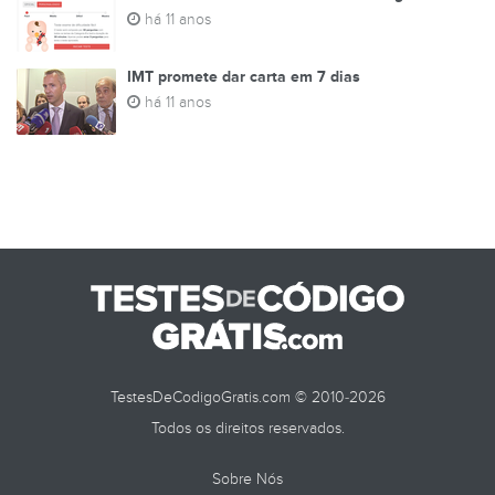
há 11 anos
IMT promete dar carta em 7 dias
há 11 anos
TestesDeCodigoGratis.com © 2010-2026
Todos os direitos reservados.
Sobre Nós