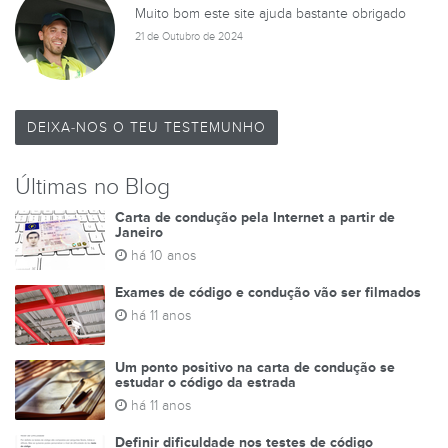
Muito bom este site ajuda bastante obrigado
21 de Outubro de 2024
DEIXA-NOS O TEU TESTEMUNHO
Últimas no Blog
Carta de condução pela Internet a partir de
Janeiro
há 10 anos
Exames de código e condução vão ser filmados
há 11 anos
Um ponto positivo na carta de condução se
estudar o código da estrada
há 11 anos
Definir dificuldade nos testes de código