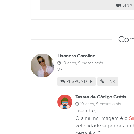
SINAI
Com
Lisandro Carolino
10 anos, 9 meses atrás
??
RESPONDER
LINK
Testes de Código Grátis
10 anos, 9 meses atrás
Lisandro,
O sinal na imagem é o
Si
velocidade superior à in
certa é a C.