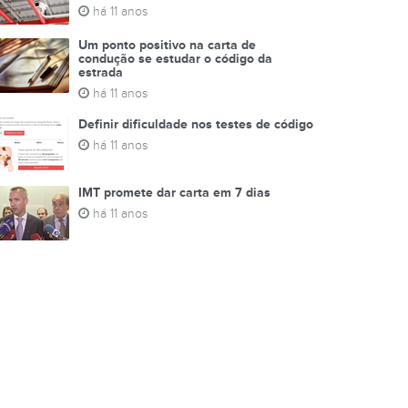
há 11 anos
Um ponto positivo na carta de
condução se estudar o código da
estrada
há 11 anos
Definir dificuldade nos testes de código
há 11 anos
IMT promete dar carta em 7 dias
há 11 anos