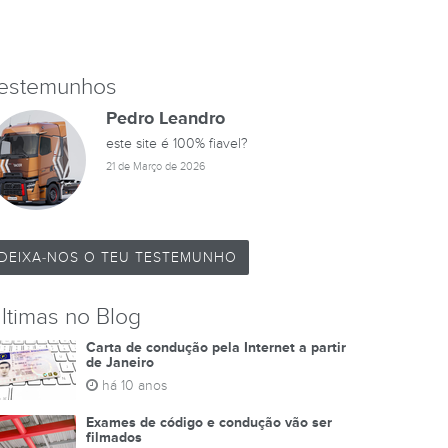
estemunhos
Pedro Leandro
este site é 100% fiavel?
21 de Março de 2026
DEIXA-NOS O TEU TESTEMUNHO
ltimas no Blog
Carta de condução pela Internet a partir
de Janeiro
há 10 anos
Exames de código e condução vão ser
filmados