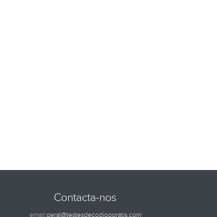
Contacta-nos
email:
geral@testesdecodigogratis.com