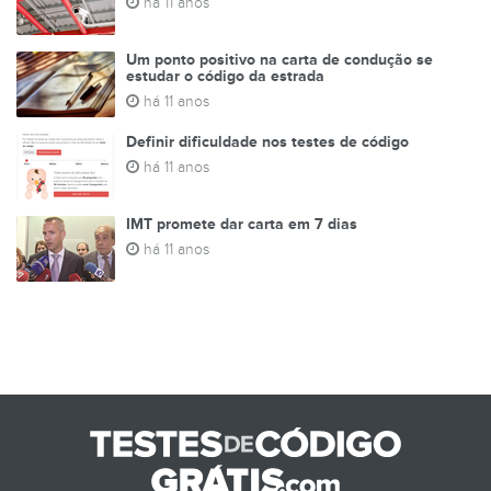
há 11 anos
Um ponto positivo na carta de condução se
estudar o código da estrada
TESTES DE
há 11 anos
Definir dificuldade nos testes de código
há 11 anos
IMT promete dar carta em 7 dias
há 11 anos