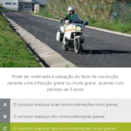
Pode ser ordenada a cassação do título de condução,
perante uma infracção grave ou muito grave, quando num
período de 5 anos:
A
O condutor pratique duas contra-ordenações muito graves.
B
O condutor pratique três contra-ordenações graves.
C
O condutor pratique três contra-ordenações muito graves.