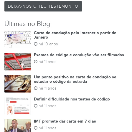
DEIXA-NOS O TEU TESTEMUNHO
Últimas no Blog
Carta de condução pela Internet a partir de
Janeiro
há 10 anos
Exames de código e condução vão ser filmados
há 11 anos
Um ponto positivo na carta de condução se
estudar o código da estrada
há 11 anos
Definir dificuldade nos testes de código
há 11 anos
IMT promete dar carta em 7 dias
há 11 anos