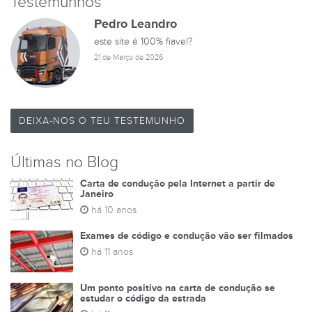
Testemunhos
Pedro Leandro
este site é 100% fiavel?
21 de Março de 2026
DEIXA-NOS O TEU TESTEMUNHO
Últimas no Blog
Carta de condução pela Internet a partir de
Janeiro
há 10 anos
Exames de código e condução vão ser filmados
há 11 anos
Um ponto positivo na carta de condução se
estudar o código da estrada