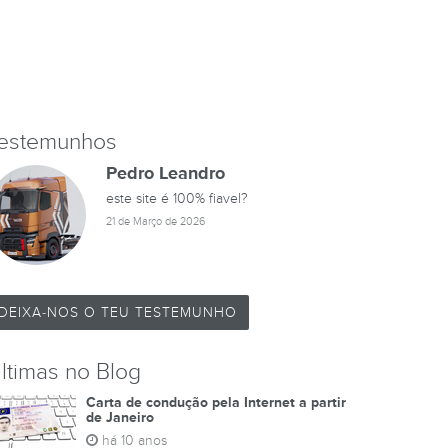
estemunhos
Pedro Leandro
este site é 100% fiavel?
21 de Março de 2026
DEIXA-NOS O TEU TESTEMUNHO
ltimas no Blog
Carta de condução pela Internet a partir
de Janeiro
há 10 anos