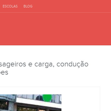
ESCOLAS
BLOG
sageiros e carga, condução
ões