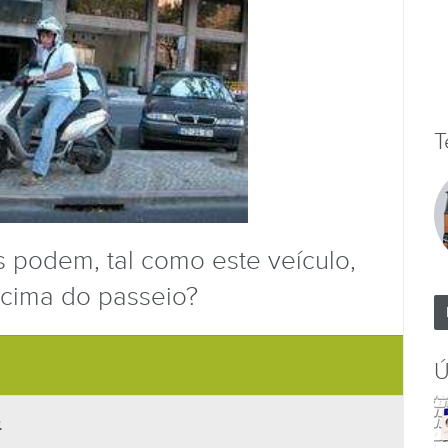
T
 podem, tal como este veículo,
 cima do passeio?
Ú
.