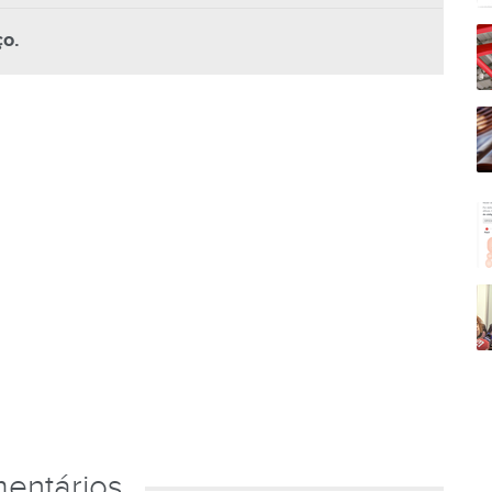
o.
entários