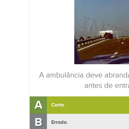
A ambulância deve abrand
antes de entr
A
Certo .
B
Errado.