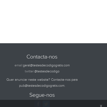
Contacta-nos
email:
geral@testesdecodigogratis.com
twitter:
@testesdecodigo
Quer anunciar neste website? Contacte-nos para
pub@testesdecodigogratis.com
.
Segue-nos
x