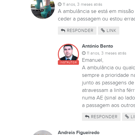
11 anos, 3 meses atrás
A ambulância se está em missão 
ceder a passagem ou estou erra
RESPONDER
LINK
António Bento
11 anos, 3 meses atrás
Emanuel,
INSTRUTOR
A ambulância ou qualq
sempre a prioridade na
junto as passagens de
atravessam a linha fé
numa AE (sinal ao lado
a passagem aos outros 
RESPONDER
LI
Andreia Figueiredo