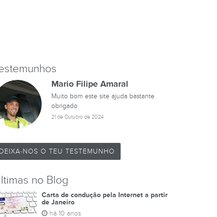
estemunhos
Mario Filipe Amaral
Muito bom este site ajuda bastante
obrigado
21 de Outubro de 2024
DEIXA-NOS O TEU TESTEMUNHO
ltimas no Blog
Carta de condução pela Internet a partir
de Janeiro
há 10 anos