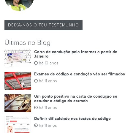
DEIXA-NOS O TEU TESTEMUNHO
Últimas no Blog
Carta de condução pela Internet a partir de
Janeiro
há 10 anos
Exames de código e condução vão ser filmados
há 11 anos
Um ponto positivo na carta de condução se
estudar o código da estrada
há 11 anos
Definir dificuldade nos testes de código
há 11 anos