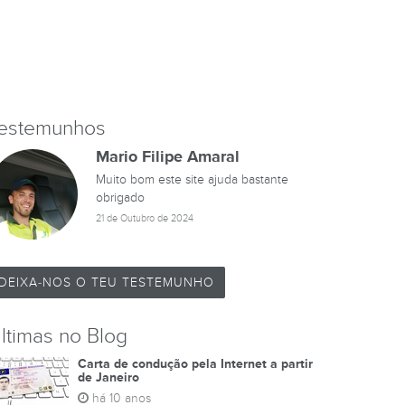
estemunhos
Mario Filipe Amaral
Muito bom este site ajuda bastante
obrigado
21 de Outubro de 2024
DEIXA-NOS O TEU TESTEMUNHO
ltimas no Blog
Carta de condução pela Internet a partir
de Janeiro
há 10 anos