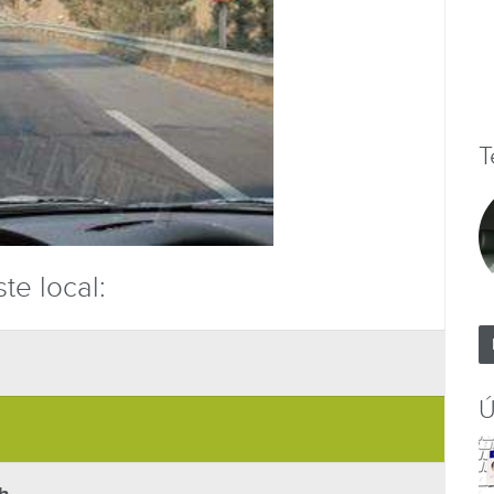
T
te local:
Ú