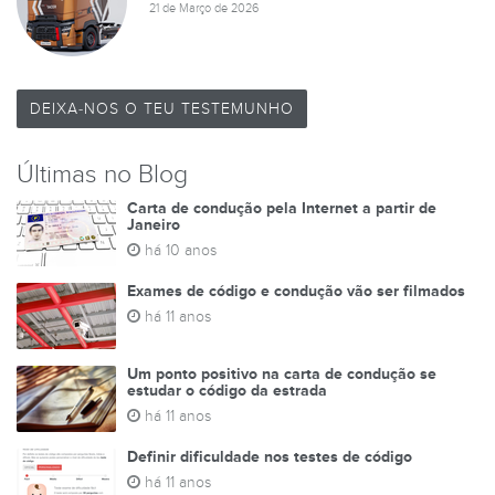
21 de Março de 2026
DEIXA-NOS O TEU TESTEMUNHO
Últimas no Blog
Carta de condução pela Internet a partir de
Janeiro
há 10 anos
Exames de código e condução vão ser filmados
há 11 anos
Um ponto positivo na carta de condução se
estudar o código da estrada
há 11 anos
Definir dificuldade nos testes de código
há 11 anos