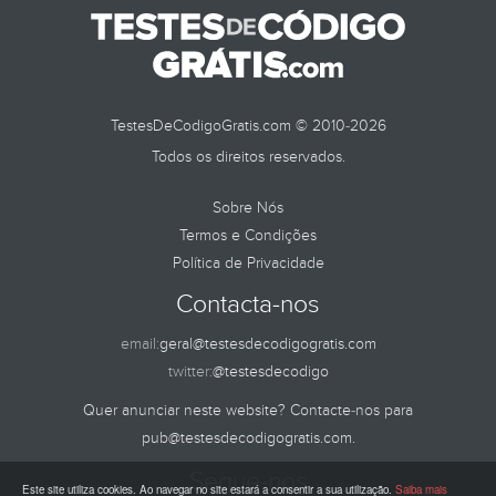
TestesDeCodigoGratis.com © 2010-2026
Todos os direitos reservados.
Sobre Nós
Termos e Condições
Política de Privacidade
Contacta-nos
email:
geral@testesdecodigogratis.com
twitter:
@testesdecodigo
Quer anunciar neste website? Contacte-nos para
pub@testesdecodigogratis.com
.
Segue-nos
Este site utiliza cookies. Ao navegar no site estará a consentir a sua utilização.
Saiba mais