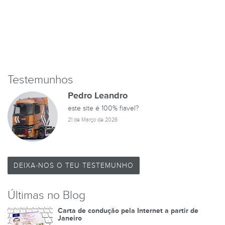
Testemunhos
Pedro Leandro
este site é 100% fiavel?
21 de Março de 2026
DEIXA-NOS O TEU TESTEMUNHO
Últimas no Blog
Carta de condução pela Internet a partir de
Janeiro