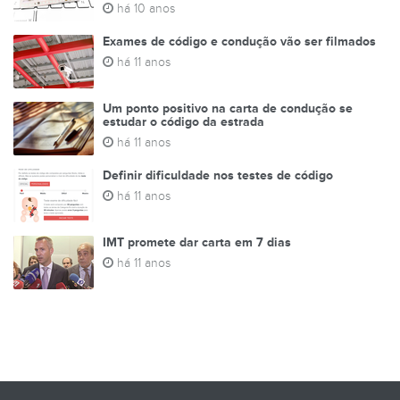
há 10 anos
Exames de código e condução vão ser filmados
há 11 anos
Um ponto positivo na carta de condução se
estudar o código da estrada
há 11 anos
Definir dificuldade nos testes de código
há 11 anos
IMT promete dar carta em 7 dias
há 11 anos