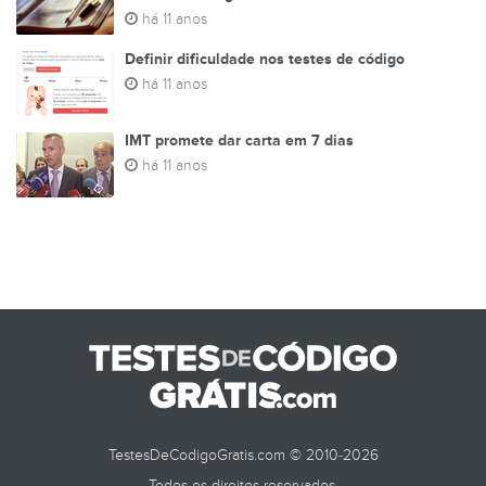
há 11 anos
Definir dificuldade nos testes de código
há 11 anos
IMT promete dar carta em 7 dias
há 11 anos
TestesDeCodigoGratis.com © 2010-2026
Todos os direitos reservados.