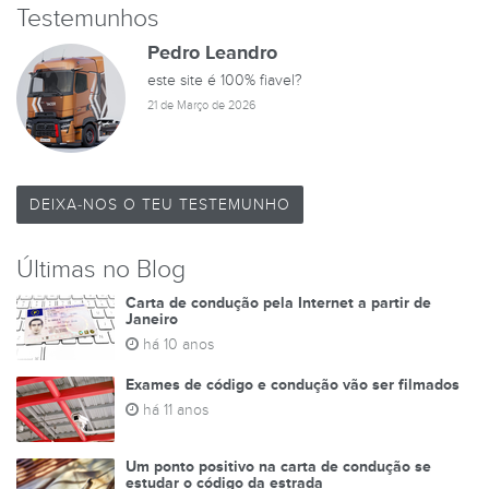
Testemunhos
Pedro Leandro
este site é 100% fiavel?
21 de Março de 2026
DEIXA-NOS O TEU TESTEMUNHO
Últimas no Blog
Carta de condução pela Internet a partir de
Janeiro
há 10 anos
Exames de código e condução vão ser filmados
há 11 anos
Um ponto positivo na carta de condução se
estudar o código da estrada