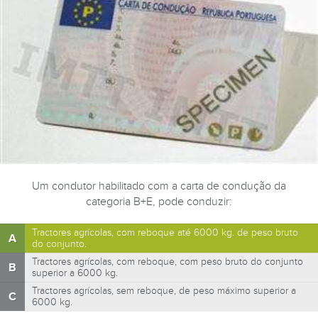
Um condutor habilitado com a carta de condução da
categoria B+E, pode conduzir:
Tractores agrícolas, com reboque até 6000 kg. de peso bruto
A
do conjunto.
Tractores agrícolas, com reboque, com peso bruto do conjunto
B
superior a 6000 kg.
Tractores agrícolas, sem reboque, de peso máximo superior a
C
6000 kg.