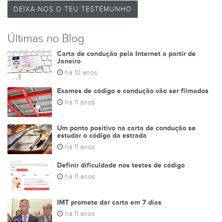
DEIXA-NOS O TEU TESTEMUNHO
Últimas no Blog
Carta de condução pela Internet a partir de
Janeiro
há 10 anos
Exames de código e condução vão ser filmados
há 11 anos
Um ponto positivo na carta de condução se
estudar o código da estrada
há 11 anos
Definir dificuldade nos testes de código
há 11 anos
IMT promete dar carta em 7 dias
há 11 anos