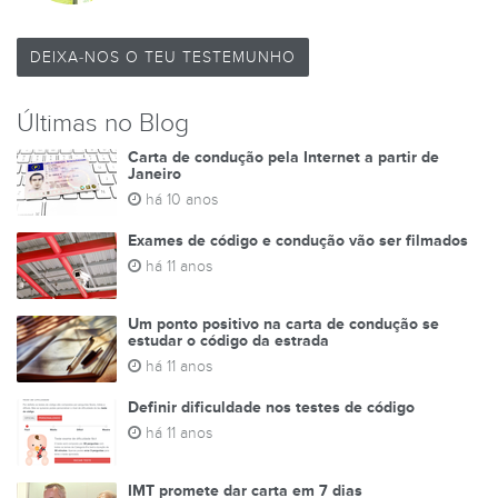
DEIXA-NOS O TEU TESTEMUNHO
Últimas no Blog
Carta de condução pela Internet a partir de
Janeiro
há 10 anos
Exames de código e condução vão ser filmados
há 11 anos
Um ponto positivo na carta de condução se
estudar o código da estrada
há 11 anos
Definir dificuldade nos testes de código
há 11 anos
IMT promete dar carta em 7 dias