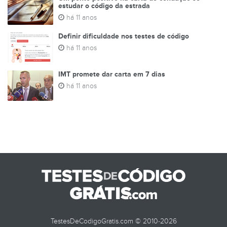
estudar o código da estrada
há 11 anos
Definir dificuldade nos testes de código
há 11 anos
IMT promete dar carta em 7 dias
há 11 anos
TestesDeCodigoGratis.com © 2010-2026