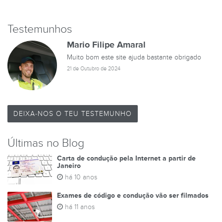
Testemunhos
Mario Filipe Amaral
Muito bom este site ajuda bastante obrigado
21 de Outubro de 2024
DEIXA-NOS O TEU TESTEMUNHO
Últimas no Blog
Carta de condução pela Internet a partir de
Janeiro
há 10 anos
Exames de código e condução vão ser filmados
há 11 anos