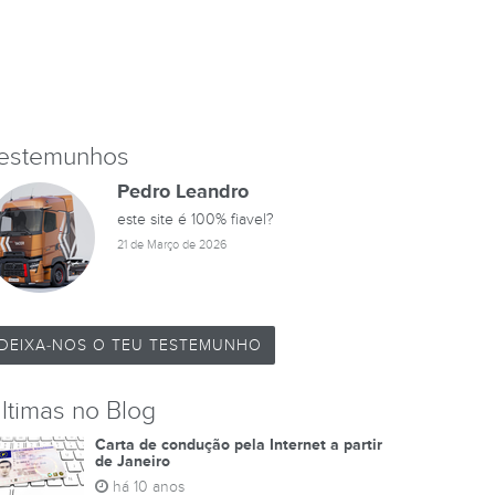
estemunhos
Pedro Leandro
este site é 100% fiavel?
21 de Março de 2026
DEIXA-NOS O TEU TESTEMUNHO
ltimas no Blog
Carta de condução pela Internet a partir
de Janeiro
há 10 anos