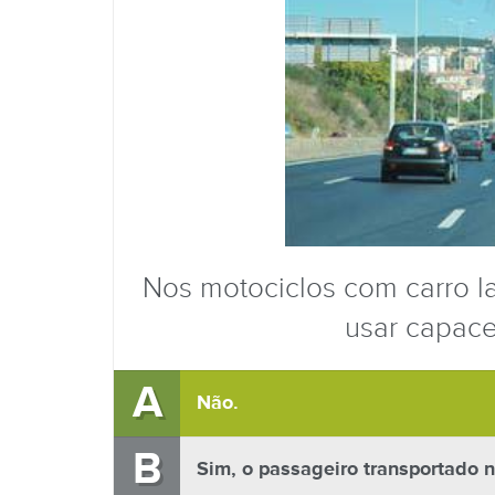
Nos motociclos com carro l
usar capace
A
Não.
B
Sim, o passageiro transportado n