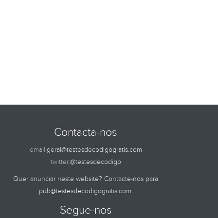
Contacta-nos
email:
geral@testesdecodigogratis.com
twitter:
@testesdecodigo
Quer anunciar neste website? Contacte-nos para
pub@testesdecodigogratis.com
.
Segue-nos