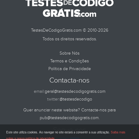
TestesDeCodigoGratis.com © 2010-2026
Todos os direitos reservados.
Sobre Nós
Termos e Condições
Política de Privacidade
Contacta-nos
email:
geral@testesdecodigogratis.com
twitter:
@testesdecodigo
Quer anunciar neste website? Contacte-nos para
pub@testesdecodigogratis.com
.
Segue-nos
Este site utiliza cookies. Ao navegar no site estará a consentir a sua utilização.
Saiba mais
sobre a nossa política de privacidade
.