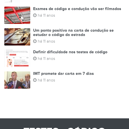
Exames de código e condução vão ser filmados
há 11 anos
Um ponto positivo na carta de condução se
estudar o código da estrada
há 11 anos
Definir dificuldade nos testes de código
há 11 anos
IMT promete dar carta em 7 dias
há 11 anos