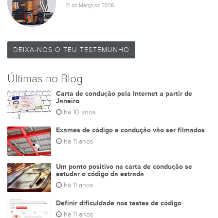
21 de Março de 2026
DEIXA-NOS O TEU TESTEMUNHO
Últimas no Blog
Carta de condução pela Internet a partir de
Janeiro
há 10 anos
Exames de código e condução vão ser filmados
há 11 anos
Um ponto positivo na carta de condução se
estudar o código da estrada
há 11 anos
Definir dificuldade nos testes de código
há 11 anos