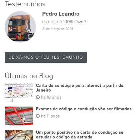
Testemunhos
Pedro Leandro
este site é 100% fiavel?
21 de Março de 2026
DEIXA-NOS O TEU TESTEMUNHO
Últimas no Blog
Carta de condução pela Internet a partir de
Janeiro
há 10 anos
Exames de código e condução vão ser filmados
há 11 anos
Um ponto positivo na carta de condução se
estudar o código da estrada