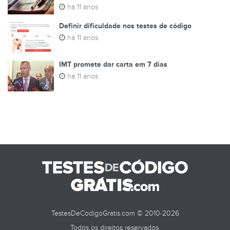
há 11 anos
Definir dificuldade nos testes de código
há 11 anos
IMT promete dar carta em 7 dias
há 11 anos
TestesDeCodigoGratis.com © 2010-2026
Todos os direitos reservados.