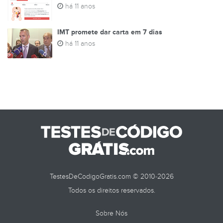
há 11 anos
IMT promete dar carta em 7 dias
há 11 anos
TestesDeCodigoGratis.com © 2010-2026
Todos os direitos reservados.
Sobre Nós