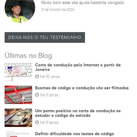
Muito bom este site ajuda bastante obrigado
21 de Outubro de 2024
DEIXA-NOS O TEU TESTEMUNHO
Últimas no Blog
Carta de condução pela Internet a partir de
Janeiro
há 10 anos
Exames de código e condução vão ser filmados
há 11 anos
Um ponto positivo na carta de condução se
estudar o código da estrada
há 11 anos
Definir dificuldade nos testes de código