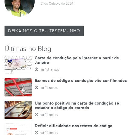
21 de Outubro de 2024
DEIXA-NOS O TEU TESTEMUNHO
Últimas no Blog
Carta de condução pela Internet a partir de
Janeiro
há 10 anos
Exames de código e condução vão ser filmados
há 11 anos
Um ponto positivo na carta de condução se
estudar o código da estrada
há 11 anos
Definir dificuldade nos testes de código
há 11 anos