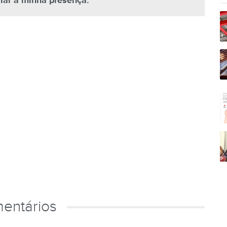
alar a minha presença.
entários