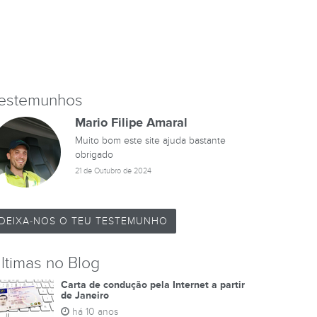
estemunhos
Mario Filipe Amaral
Muito bom este site ajuda bastante
obrigado
21 de Outubro de 2024
DEIXA-NOS O TEU TESTEMUNHO
ltimas no Blog
Carta de condução pela Internet a partir
de Janeiro
há 10 anos