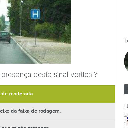
T
resença deste sinal vertical?
ente moderada.
Ú
o eixo da faixa de rodagem.