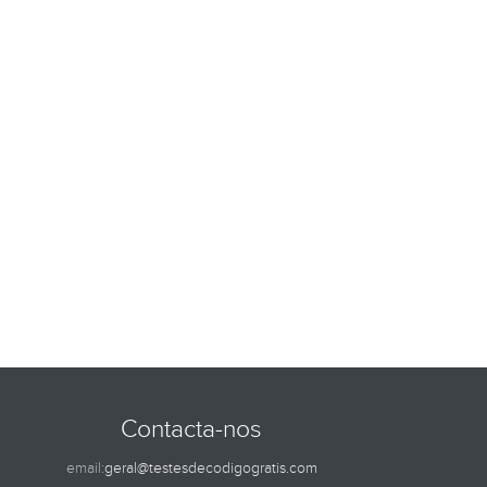
Contacta-nos
email:
geral@testesdecodigogratis.com