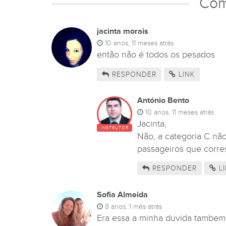
Com
jacinta morais
10 anos, 11 meses atrás
então não é todos os pesados
RESPONDER
LINK
António Bento
10 anos, 11 meses atrás
Jacinta,
INSTRUTOR
Não, a categoria C nã
passageiros que corres
RESPONDER
LI
Sofia Almeida
8 anos, 1 mês atrás
Era essa a minha duvida tambem