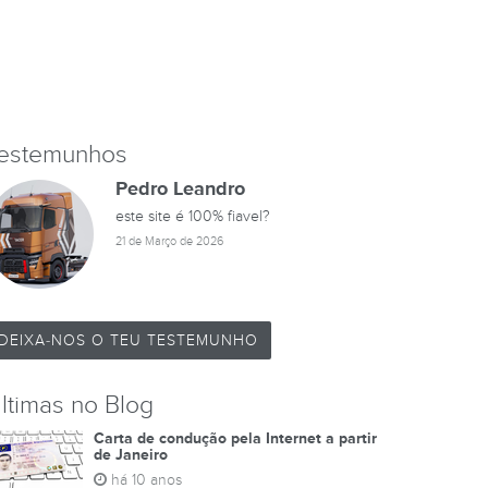
estemunhos
Pedro Leandro
este site é 100% fiavel?
21 de Março de 2026
DEIXA-NOS O TEU TESTEMUNHO
ltimas no Blog
Carta de condução pela Internet a partir
de Janeiro
há 10 anos