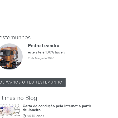
estemunhos
Pedro Leandro
este site é 100% fiavel?
21 de Março de 2026
DEIXA-NOS O TEU TESTEMUNHO
ltimas no Blog
Carta de condução pela Internet a partir
de Janeiro
há 10 anos