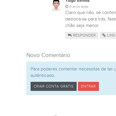
Tiago Santos
6 anos atrás
Claro que não, se confor
desloca-se para trás, fa
chão seja menor.
RESPONDER
LINK
Novo Comentário
Para poderes comentar necessitas de ter 
autênticado.
CRIAR CONTA GRÁTIS
ENTRAR