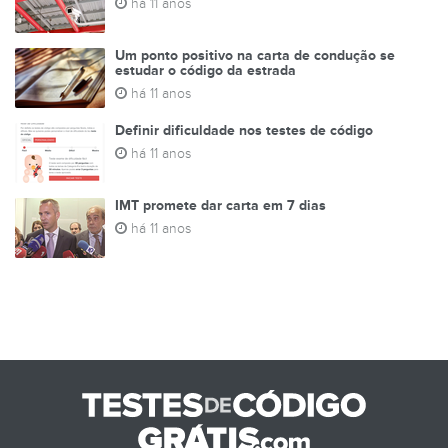
há 11 anos
Um ponto positivo na carta de condução se
estudar o código da estrada
há 11 anos
Definir dificuldade nos testes de código
há 11 anos
IMT promete dar carta em 7 dias
há 11 anos