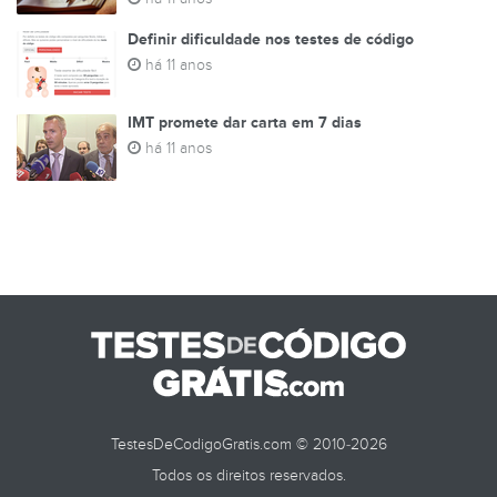
Definir dificuldade nos testes de código
há 11 anos
IMT promete dar carta em 7 dias
há 11 anos
TestesDeCodigoGratis.com © 2010-2026
Todos os direitos reservados.