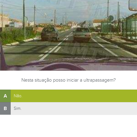
Nesta situação posso iniciar a ultrapassagem?
A
Não.
B
Sim.