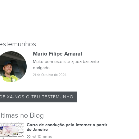
estemunhos
Mario Filipe Amaral
Muito bom este site ajuda bastante
obrigado
21 de Outubro de 2024
DEIXA-NOS O TEU TESTEMUNHO
ltimas no Blog
Carta de condução pela Internet a partir
de Janeiro
há 10 anos