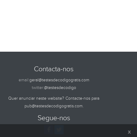
Contacta-nos
email:
geral@testesdecodigogratis.com
twitter:
@testesdecodigo
Quer anunciar neste website? Contacte-nos para
pub@testesdecodigogratis.com
.
Segue-nos
x