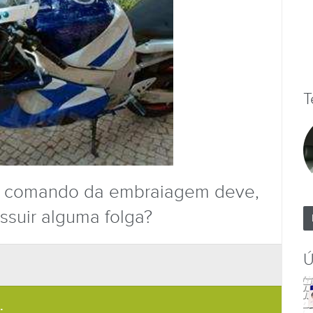
T
e comando da embraiagem deve,
ssuir alguma folga?
Ú
.