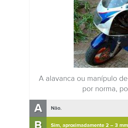
A alavanca ou manípulo d
por norma, po
A
Não.
B
Sim, aproximadamente 2 – 3 mm