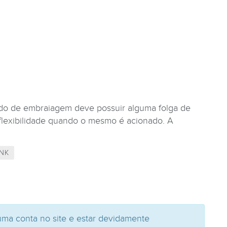
o de embraiagem deve possuir alguma folga de
flexibilidade quando o mesmo é acionado. A
NK
uma conta no site e estar devidamente