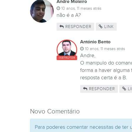
Andre Moleiro
10 anos, 11 meses atrás
não é a A?
RESPONDER
LINK
António Bento
10 anos, 11 meses atrás
Andre,
INSTRUTOR
O manipulo do comand
forma a haver alguma 
resposta certa é a B.
RESPONDER
LI
Novo Comentário
Para poderes comentar necessitas de ter 