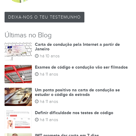
DEIXA-NOS O TEU TESTEMUNHO
Últimas no Blog
Carta de condução pela Internet a partir de
Janeiro
há 10 anos
Exames de código e condução vão ser filmados
há 11 anos
Um ponto positivo na carta de condução se
estudar o código da estrada
há 11 anos
Definir dificuldade nos testes de código
há 11 anos
IMT promete dar carta em 7 dias