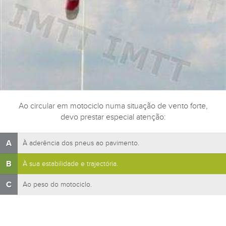
Ao circular em motociclo numa situação de vento forte,
devo prestar especial atenção:
A
À aderência dos pneus ao pavimento.
B
À sua estabilidade e trajectória.
C
Ao peso do motociclo.