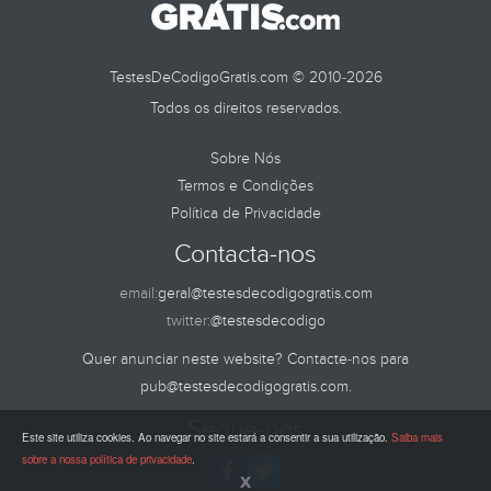
TestesDeCodigoGratis.com © 2010-2026
Todos os direitos reservados.
Sobre Nós
Termos e Condições
Política de Privacidade
Contacta-nos
email:
geral@testesdecodigogratis.com
twitter:
@testesdecodigo
Quer anunciar neste website? Contacte-nos para
pub@testesdecodigogratis.com
.
Segue-nos
Este site utiliza cookies. Ao navegar no site estará a consentir a sua utilização.
Saiba mais
sobre a nossa política de privacidade
.
x