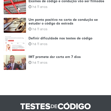
Exames de código e condução vão ser filmados
há 11 anos
Um ponto positivo na carta de condução se
estudar o código da estrada
há 11 anos
Definir dificuldade nos testes de código
há 11 anos
IMT promete dar carta em 7 dias
há 11 anos