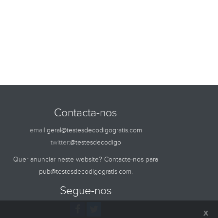
Contacta-nos
email:
geral@testesdecodigogratis.com
twitter:
@testesdecodigo
Quer anunciar neste website? Contacte-nos para
pub@testesdecodigogratis.com
.
Segue-nos
x