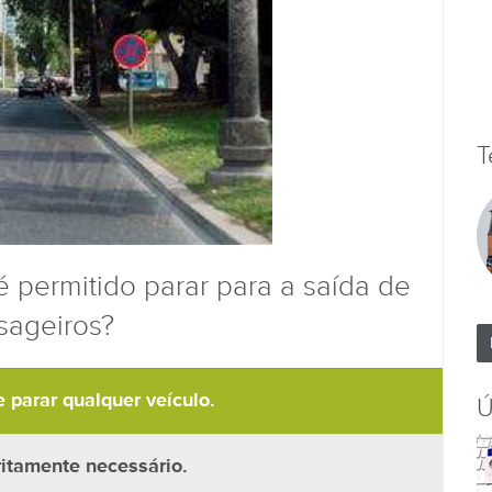
T
 é permitido parar para a saída de
sageiros?
e parar qualquer veículo.
Ú
itamente necessário.