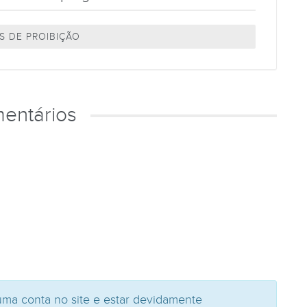
S DE PROIBIÇÃO
entários
uma conta no site e estar devidamente