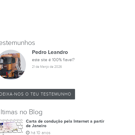
estemunhos
Pedro Leandro
este site é 100% fiavel?
21 de Março de 2026
DEIXA-NOS O TEU TESTEMUNHO
ltimas no Blog
Carta de condução pela Internet a partir
de Janeiro
há 10 anos