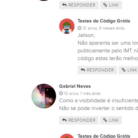
RESPONDER
LINK
Testes de Código Grátis
10 anos, 9 meses atrás
Jailson,
Não aparenta ser uma lom
publicamente pelo IMT n
código estas terão melho
RESPONDER
LINK
Gabriel Neves
10 anos, 1 mês atrás
Como a visibilidade é insuficient
Não se pode inverter o sentido d
RESPONDER
LINK
Testes de Código Grátis