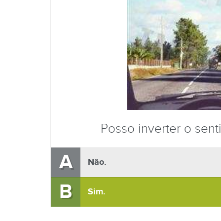
Posso inverter o sent
A
Não.
B
Sim.