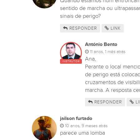
Quando estamos num entroncame
sentido de marcha ou ultrapass
sinais de perigo?
RESPONDER
LINK
António Bento
11 anos, 1 mês atrás
Ana,
INSTRUTOR
Perante o local mencio
de perigo está coloca
cruzamentos de visibil
marcha. A resposta cer
RESPONDER
LI
jailson furtado
10 anos, 9 meses atrás
parece uma lomba