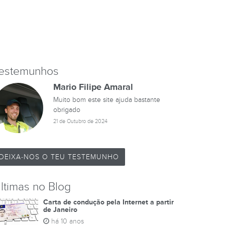
estemunhos
Mario Filipe Amaral
Muito bom este site ajuda bastante
obrigado
21 de Outubro de 2024
DEIXA-NOS O TEU TESTEMUNHO
ltimas no Blog
Carta de condução pela Internet a partir
de Janeiro
há 10 anos