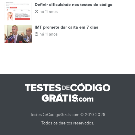
Definir dificuldade nos testes de código
há 11 anos
IMT promete dar carta em 7 dias
há 11 anos
TestesDeCodigoGratis.com © 2010-2026
Todos os direitos reservados.