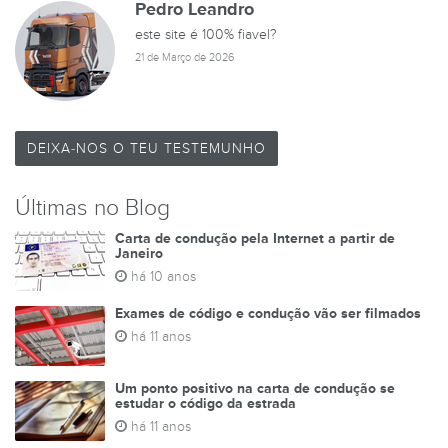
Pedro Leandro
este site é 100% fiavel?
21 de Março de 2026
TESTES DE
DEIXA-NOS O TEU TESTEMUNHO
Últimas no Blog
Carta de condução pela Internet a partir de
Janeiro
há 10 anos
Exames de código e condução vão ser filmados
há 11 anos
Um ponto positivo na carta de condução se
estudar o código da estrada
há 11 anos