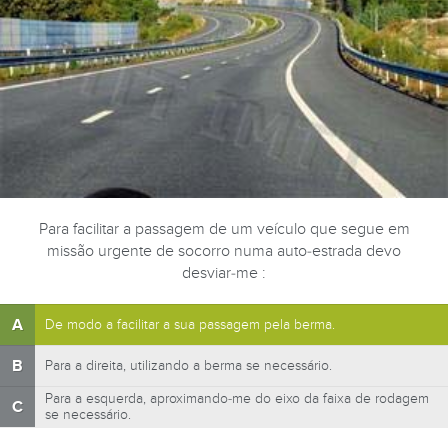
Para facilitar a passagem de um veículo que segue em
missão urgente de socorro numa auto-estrada devo
desviar-me :
A
De modo a facilitar a sua passagem pela berma.
B
Para a direita, utilizando a berma se necessário.
Para a esquerda, aproximando-me do eixo da faixa de rodagem
C
se necessário.