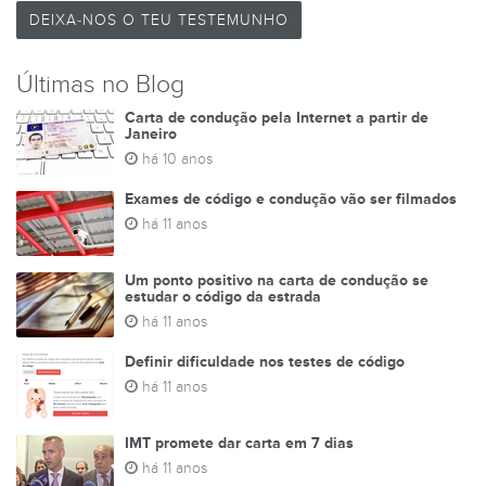
DEIXA-NOS O TEU TESTEMUNHO
Últimas no Blog
Carta de condução pela Internet a partir de
Janeiro
há 10 anos
Exames de código e condução vão ser filmados
há 11 anos
Um ponto positivo na carta de condução se
estudar o código da estrada
há 11 anos
Definir dificuldade nos testes de código
há 11 anos
IMT promete dar carta em 7 dias
há 11 anos