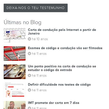
DEIXA-NOS O TEU TESTEMUNHO
Últimas no Blog
Carta de condução pela Internet a partir de
Janeiro
há 10 anos
Exames de código e condução vão ser filmados
há 11 anos
Um ponto positivo na carta de condução se
estudar o código da estrada
há 11 anos
Definir dificuldade nos testes de código
há 11 anos
IMT promete dar carta em 7 dias
há 11 anos