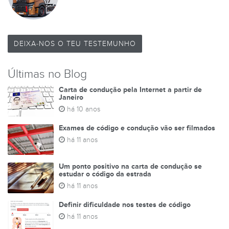
DEIXA-NOS O TEU TESTEMUNHO
Últimas no Blog
Carta de condução pela Internet a partir de
Janeiro
há 10 anos
Exames de código e condução vão ser filmados
há 11 anos
Um ponto positivo na carta de condução se
estudar o código da estrada
há 11 anos
Definir dificuldade nos testes de código
há 11 anos