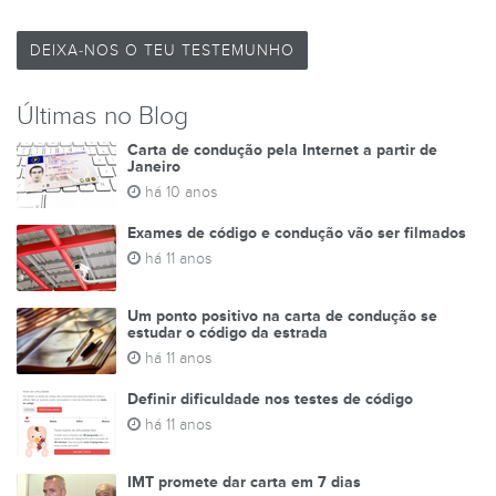
DEIXA-NOS O TEU TESTEMUNHO
Últimas no Blog
Carta de condução pela Internet a partir de
Janeiro
há 10 anos
Exames de código e condução vão ser filmados
há 11 anos
Um ponto positivo na carta de condução se
estudar o código da estrada
há 11 anos
Definir dificuldade nos testes de código
há 11 anos
IMT promete dar carta em 7 dias